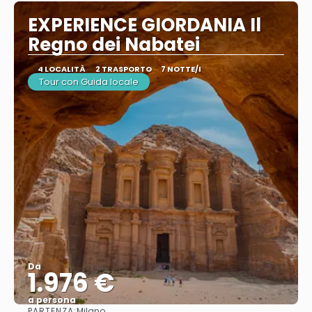
EXPERIENCE GIORDANIA Il
Regno dei Nabatei
4 LOCALITÀ
2 TRASPORTO
7 NOTTE/I
Tour con Guida locale
Da
1.976 €
a persona
PARTENZA:
Milano