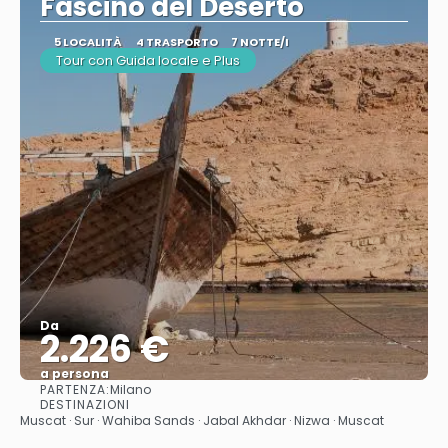
Fascino del Deserto
5 LOCALITÀ
4 TRASPORTO
7 NOTTE/I
Tour con Guida locale e Plus
Da
2.226 €
a persona
PARTENZA:
Milano
Vedere
DESTINAZIONI
Muscat · Sur · Wahiba Sands · Jabal Akhdar · Nizwa · Muscat