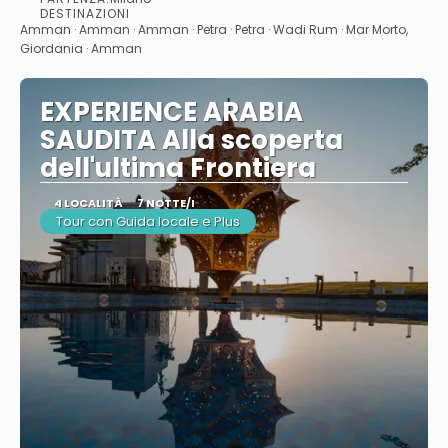
Vedere
DESTINAZIONI
Amman · Amman · Amman · Petra · Petra · Wadi Rum · Mar Morto,
Giordania · Amman
EXPERIENCE ARABIA
SAUDITA Alla scoperta
dell'ultima Frontiera
4 LOCALITÀ
7 NOTTE/I
Tour con Guida locale e Plus