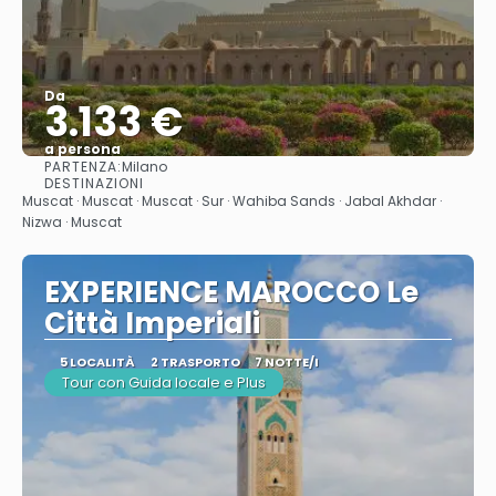
Da
3.133 €
a persona
PARTENZA:
Milano
Vedere
DESTINAZIONI
Muscat · Muscat · Muscat · Sur · Wahiba Sands · Jabal Akhdar ·
Nizwa · Muscat
EXPERIENCE MAROCCO Le
Città Imperiali
5 LOCALITÀ
2 TRASPORTO
7 NOTTE/I
Tour con Guida locale e Plus