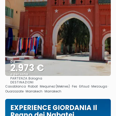
Da
2.973 €
a persona
PARTENZA:
Bologna
Vedere
DESTINAZIONI
Casablanca · Rabat · Mequinez (Meknes) · Fes · Erfoud · Merzouga ·
Ouarzazate · Marrakech · Marrakech
EXPERIENCE GIORDANIA Il
Regno dei Nabatei