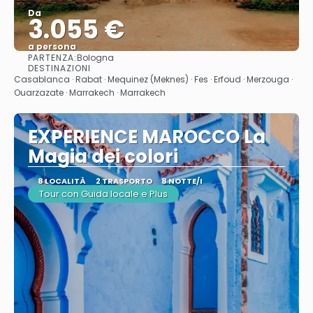
Da
3.055 €
a persona
PARTENZA:
Bologna
Vedere
DESTINAZIONI
Casablanca · Rabat · Mequinez (Meknes) · Fes · Erfoud · Merzouga ·
Ouarzazate · Marrakech · Marrakech
EXPERIENCE MAROCCO La
Magia dei colori
8 LOCALITÀ
2 TRASPORTO
8 NOTTE/I
Tour con Guida locale e Plus