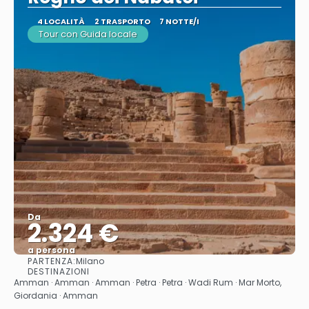
4 LOCALITÀ
2 TRASPORTO
7 NOTTE/I
Tour con Guida locale
Da
2.324 €
a persona
PARTENZA:
Milano
Vedere
DESTINAZIONI
Amman · Amman · Amman · Petra · Petra · Wadi Rum · Mar Morto,
Giordania · Amman