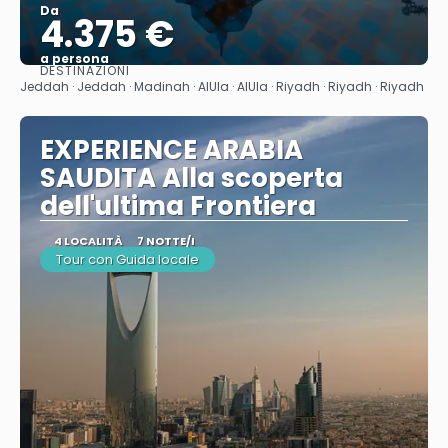
Da
4.375 €
a persona
DESTINAZIONI
Vedere
Jeddah · Jeddah · Madinah · AlUla · AlUla · Riyadh · Riyadh · Riyadh
EXPERIENCE ARABIA
SAUDITA Alla scoperta
dell'ultima Frontiera
4 LOCALITÀ
7 NOTTE/I
Tour con Guida locale