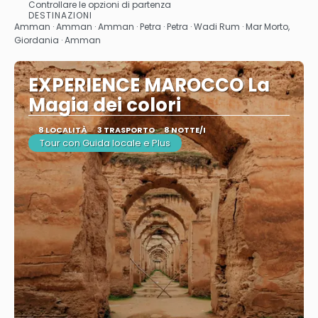
Controllare le opzioni di partenza
Vedere
DESTINAZIONI
Amman · Amman · Amman · Petra · Petra · Wadi Rum · Mar Morto,
Giordania · Amman
EXPERIENCE MAROCCO La
Magia dei colori
8 LOCALITÀ
3 TRASPORTO
8 NOTTE/I
Tour con Guida locale e Plus