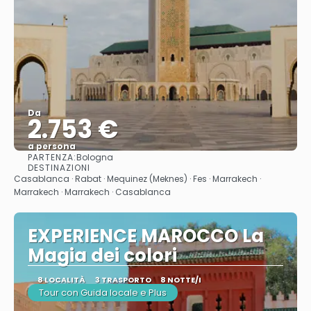
Da
2.753 €
a persona
PARTENZA:
Bologna
Vedere
DESTINAZIONI
Casablanca · Rabat · Mequinez (Meknes) · Fes · Marrakech ·
Marrakech · Marrakech · Casablanca
EXPERIENCE MAROCCO La
Magia dei colori
8 LOCALITÀ
3 TRASPORTO
8 NOTTE/I
Tour con Guida locale e Plus