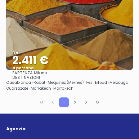
Da
2.411 €
a persona
PARTENZA:
Milano
Vedere
DESTINAZIONI
Casablanca · Rabat · Mequinez (Meknes) · Fes · Erfoud · Merzouga ·
Ouarzazate · Marrakech · Marrakech
1
2
Agenzia