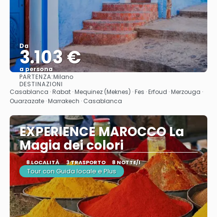
Da
3.103 €
a persona
PARTENZA:
Milano
Vedere
DESTINAZIONI
Casablanca · Rabat · Mequinez (Meknes) · Fes · Erfoud · Merzouga ·
Ouarzazate · Marrakech · Casablanca
EXPERIENCE MAROCCO La
Magia dei colori
8 LOCALITÀ
3 TRASPORTO
8 NOTTE/I
Tour con Guida locale e Plus