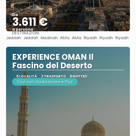
Da
3.611 €
a persona
DESTINAZIONI
Vedere
Jeddah · Jeddah · Madinah · AlUla · AlUla · Riyadh · Riyadh · Riyadh
EXPERIENCE OMAN Il
Fascino del Deserto
5 LOCALITÀ
2 TRASPORTO
6 NOTTE/I
Tour con Guida locale e Plus