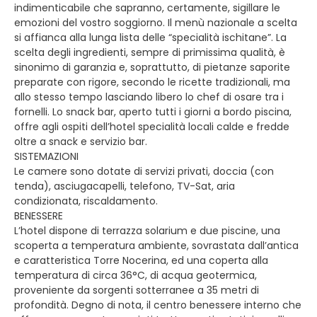
indimenticabile che sapranno, certamente, sigillare le
emozioni del vostro soggiorno. Il menù nazionale a scelta
si affianca alla lunga lista delle “specialità ischitane”. La
scelta degli ingredienti, sempre di primissima qualità, è
sinonimo di garanzia e, soprattutto, di pietanze saporite
preparate con rigore, secondo le ricette tradizionali, ma
allo stesso tempo lasciando libero lo chef di osare tra i
fornelli. Lo snack bar, aperto tutti i giorni a bordo piscina,
offre agli ospiti dell’hotel specialità locali calde e fredde
oltre a snack e servizio bar.
SISTEMAZIONI
Le camere sono dotate di servizi privati, doccia (con
tenda), asciugacapelli, telefono, TV-Sat, aria
condizionata, riscaldamento.
BENESSERE
L’hotel dispone di terrazza solarium e due piscine, una
scoperta a temperatura ambiente, sovrastata dall’antica
e caratteristica Torre Nocerina, ed una coperta alla
temperatura di circa 36°C, di acqua geotermica,
proveniente da sorgenti sotterranee a 35 metri di
profondità. Degno di nota, il centro benessere interno che