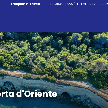
Freeplanet Travel
+393534082207/ PER EMERGENZE: +3935
orta d'Oriente