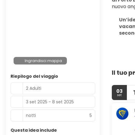
nuovo ang
Un’ide
vacanz
second
Ingrandisci mappa
Il tuo 
Riepilogo del viaggio
2 Adulti
03
set
3 set 2025 - 8 set 2025
notti
5
Questa idea include