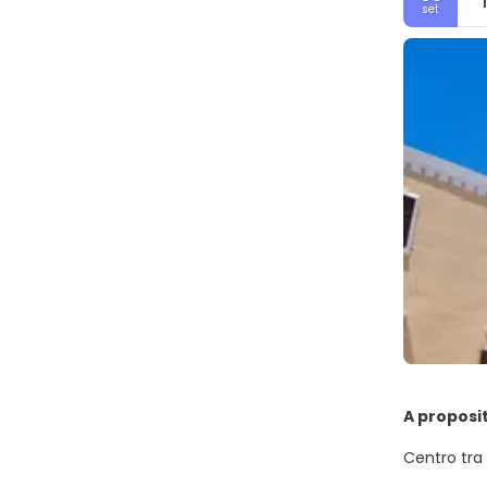
set
A proposi
Centro tra 
posizione v