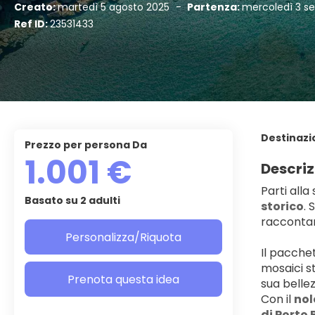
Creato:
martedì 5 agosto 2025
-
Partenza:
mercoledì 3 s
Ref ID:
23531433
Destinazi
Prezzo per persona Da
1.001 €
Descriz
Parti alla
Basato su 2 adulti
storico
. 
raccontano
Personalizza/Riquota
Il pacche
mosaici str
Prenota questa idea
sua bellez
Con il 
nol
di Porto