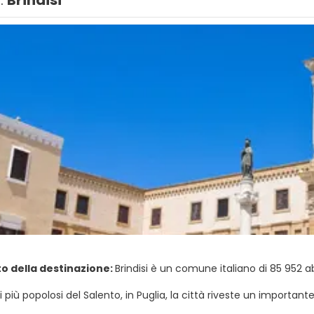
1.
Brindisi
to della destinazione:
Brindisi è un comune italiano di 85 952 a
i più popolosi del Salento, in Puglia, la città riveste un importa
erso Oriente e al suo porto naturale, sul mare Adriatico. È stata 