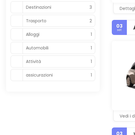
Destinazioni
3
Dettagl
Trasporto
2
03
set
Alloggi
1
Automobili
1
Attività
1
assicurazioni
1
Vedi i d
03