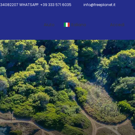
34082207 WHATSAPP: +39 333 571 6035
info@freeplanet.it
Aiuto
Italiano
Accedi