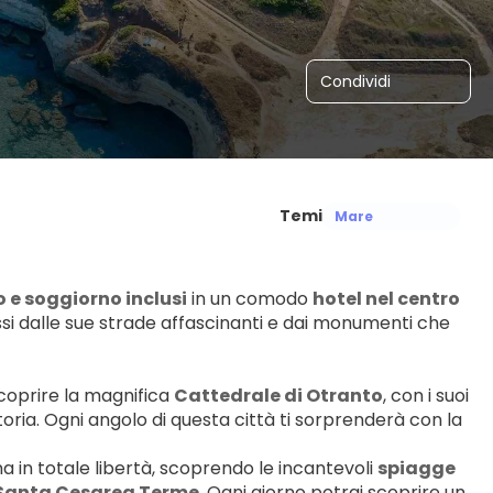
Condividi
Temi
Mare
o e soggiorno inclusi
 in un comodo 
hotel nel centro 
ssi dalle sue strade affascinanti e dai monumenti che 
coprire la magnifica 
Cattedrale di Otranto
, con i suoi 
storia. Ogni angolo di questa città ti sorprenderà con la 
ona in totale libertà, scoprendo le incantevoli 
spiagge 
Santa Cesarea Terme
. Ogni giorno potrai scoprire un 