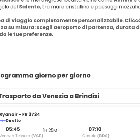
olo del 
Salento
, tra mare cristallino e paesaggi mozzafi
a di viaggio completamente personalizzabile. Clicca s
a su misura: scegli aeroporto di partenza, durata del
o le tue preferenze.
programma giorno per giorno
Trasporto da Venezia a Brindisi
Ryanair - FR 3734
Diretto
05:45
07:10
1H 25M
Venezia Tessera
(VCE)
Casale
(BDS)