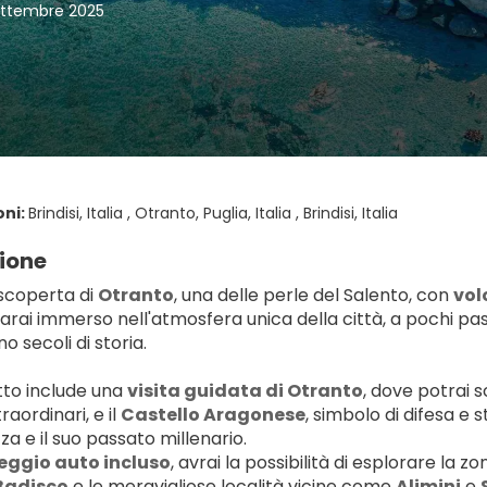
ettembre 2025
oni:
Brindisi, Italia , Otranto, Puglia, Italia , Brindisi, Italia
ione
 scoperta di 
Otranto
, una delle perle del Salento, con 
vol
Sarai immerso nell'atmosfera unica della città, a pochi pa
 secoli di storia.
tto include una 
visita guidata di Otranto
, dove potrai s
aordinari, e il 
Castello Aragonese
, simbolo di difesa e 
za e il suo passato millenario.
eggio auto incluso
, avrai la possibilità di esplorare la z
 Badisco
 e le meravigliose località vicine come 
Alimini
 e 