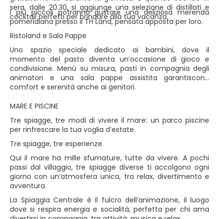
sera, dalle 20.30, si aggiunge una selezione di distillati e
I più piccoli potranno gustare una deliziosa merenda
cocktail perfetti per brindare alla tua vacanza.
pomeridiana presso il TH Land, pensata apposta per loro.
Ristoland e Sala Pappe
Uno spazio speciale dedicato ai bambini, dove il
momento del pasto diventa un’occasione di gioco e
condivisione. Menù su misura, pasti in compagnia degli
animatori e una sala pappe assistita garantiscono
comfort e serenità anche ai genitori.
MARE E PISCINE
Tre spiagge, tre modi di vivere il mare: un parco piscine
per rinfrescare la tua voglia d’estate.
Tre spiagge, tre esperienze
Qui il mare ha mille sfumature, tutte da vivere. A pochi
passi dal villaggio, tre spiagge diverse ti accolgono ogni
giorno con un’atmosfera unica, tra relax, divertimento e
avventura.
La Spiaggia Centrale è il fulcro dell’animazione, il luogo
dove si respira energia e socialità, perfetta per chi ama
divertirsi in compagnia, tra attività, musica e relax.