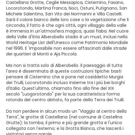
Castellana Grotte, Ceglie Messapica, Cisternino, Fasano,
Locorotondo, Martina Franca, Noci, Ostuni, Putignano, San
Michele Salentino, San Vito dei Normanni e Villa Castelli.
Sarà il colore bianco delle loro case o la vegetazione che li
circonda, il fatto è che ogni città, ogni villaggio della valle
è immersa in un'atmosfera magica, quasi fiaba. Nel cuore
della Valle d'Itria Alberobello stadio è un must, inclusi nella
World Heritage List dell'Unesco come Patrimonio Mondiale
nel 1996. E 'impossibile non essere affascinati dalle strade
dei quartieri di Monti e Aja Piccola.
Ma non si tratta solo di Alberobello. Il paesaggio di tutta
l'area è disseminata di queste costruzioni tipiche: basti
pensare di Cisternino che si pone nel cosiddetto Murgia
dei Trulli, Locorotondo incluso insieme tra i più bei borghi
d'Italia. Quest'ultimo, chiamato fino alla fine del XIX
secolo "Luogorotondo" per la sua caratteristica forma
rotonda del centro abitato, fa parte della Terra dei Trulli.
Da non perdere in alcun modo un "Viaggio al centro della
Terra", le grotte di Castellana (nel comune di Castellna
Grutte): la tomba, il primo e più grande grotta e l'unica
collegata con l'esterno; e la Grotta Bianca, che lascerà i
visitatori senza parole.