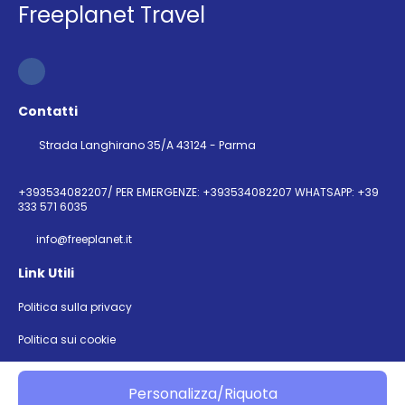
Freeplanet Travel
Contatti
Strada Langhirano 35/A 43124 - Parma
+393534082207/ PER EMERGENZE: +393534082207 WHATSAPP: +39
333 571 6035
info@freeplanet.it
Link Utili
Politica sulla privacy
Politica sui cookie
@ Copyright 2026
Personalizza/Riquota