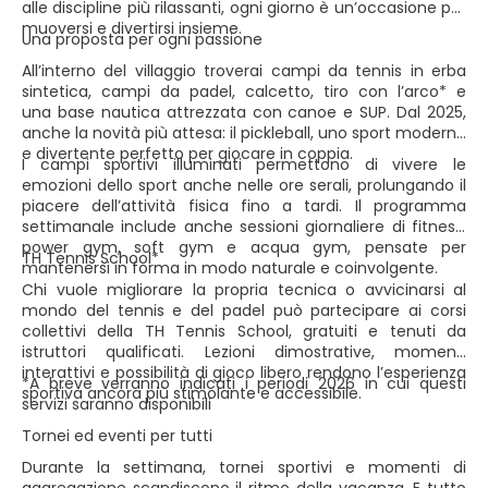
alle discipline più rilassanti, ogni giorno è un’occasione per
muoversi e divertirsi insieme.
Una proposta per ogni passione
All’interno del villaggio troverai campi da tennis in erba
sintetica, campi da padel, calcetto, tiro con l’arco* e
una base nautica attrezzata con canoe e SUP. Dal 2025,
anche la novità più attesa: il pickleball, uno sport moderno
e divertente perfetto per giocare in coppia.
I campi sportivi illuminati permettono di vivere le
emozioni dello sport anche nelle ore serali, prolungando il
piacere dell’attività fisica fino a tardi. Il programma
settimanale include anche sessioni giornaliere di fitness,
power gym, soft gym e acqua gym, pensate per
TH Tennis School*
mantenersi in forma in modo naturale e coinvolgente.
Chi vuole migliorare la propria tecnica o avvicinarsi al
mondo del tennis e del padel può partecipare ai corsi
collettivi della TH Tennis School, gratuiti e tenuti da
istruttori qualificati. Lezioni dimostrative, momenti
interattivi e possibilità di gioco libero rendono l’esperienza
*A breve verranno indicati i periodi 2026 in cui questi
sportiva ancora più stimolante e accessibile.
servizi saranno disponibili
Tornei ed eventi per tutti
Durante la settimana, tornei sportivi e momenti di