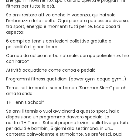
Energia in movimento: sport all’aria aperta e programmi
fitness per tutte le età.
Se ami restare attivo anche in vacanza, qui hai solo
l’imbarazzo della scelta. Ogni giornata può essere diversa,
tra sport, energia e momenti tutti per te. Ecco cosa ti
aspetta:
6 campi da tennis con lezioni collettive gratuite e
possibilità di gioco libero
Campo da calcio in erba naturale, campo polivalente, tiro
con l’arco*
Attività acquatiche come canoa e pedalò
Programmi fitness quotidiani (power gym, acqua gym…)
Tornei settimanali e super torneo “Summer Slam” per chi
ama la sfida
TH Tennis School*
Se ami il tennis o vuoi avvicinarti a questo sport, hai a
disposizione un programma davvero speciale. La
nostra TH Tennis School propone lezioni collettive gratuite
per adulti e bambini, 5 giorni alla settimana, in un
contesto coinvolgente e stimolante. Se preferisci, puoi