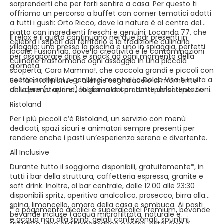
sorprenderti che per farti sentire a casa. Per questo ti
offriamo un percorso a buffet con corner tematici adatti
a tutti i gusti: Orto Ricco, dove la natura è al centro del
piatto con ingredienti freschi e genuini; Locanda 77, che
Il relax e il gusto continuano nei due bar presenti in
celebra i sapori del territorio e la tradizione culinaria
villaggio: uno presso la piscina e uno in spiaggia, perfetti
locale; Fusion lab, dove la creatività e le contaminazioni
per assaporare drink e snack ad ogni momento della
culinarie trasformano ogni assaggio in una piccola
giornata.
scoperta; Cara Mamma!, che coccola grandi e piccoli con
ricette semplici e genuine; mentre La Dolce Vita ti invita a
Se hai intolleranze o allergie segnalacelo al momento
chiudere (o aprire!) la giornata con tante dolci tentazioni.
della prenotazione, abbiamo dei prodotti pensati per te.
Ristoland
Per i più piccoli c’è Ristoland, un servizio con menù
dedicati, spazi sicuri e animatori sempre presenti per
rendere anche i pasti un’esperienza serena e divertente.
All Inclusive
Durante tutto il soggiorno disponibili, gratuitamente*, in
tutti i bar della struttura, caffetteria espressa, granite e
soft drink. Inoltre, al bar centrale, dalle 12.00 alle 23:30
disponibili spritz, aperitivo analcolico, prosecco, birra alla
spina, limoncello, amaro della casa e sambuca. Ai pasti
* a pagamento alcolici e superalcolici Premium, bevande
bevande incluse (acqua microfiltrata, naturale e
e acqua non alla spina, gelati confezionati, spuntini,