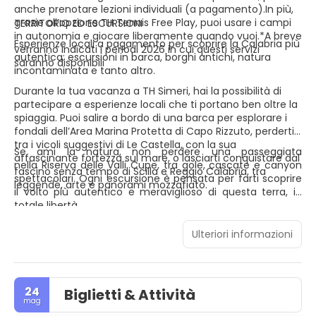
anche prenotare lezioni individuali (a pagamento).In più,
grazie all’opzione TH Tennis Free Play, puoi usare i campi
TERRITORIO ED ESCURSIONI
in autonomia e giocare liberamente quando vuoi.*A breve
Esperienze locali a pagamento per scoprire la Calabria più
verranno indicati i periodi 2026 in cui questi servizi
autentica: escursioni in barca, borghi antichi, natura
saranno disponibili
incontaminata e tanto altro.
Durante la tua vacanza a TH Simeri, hai la possibilità di
partecipare a esperienze locali che ti portano ben oltre la
spiaggia. Puoi salire a bordo di una barca per esplorare i
fondali dell’Area Marina Protetta di Capo Rizzuto, perderti
tra i vicoli suggestivi di Le Castella, con la sua
Se ami la natura, non perdere una passeggiata
affascinante fortezza sul mare, o lasciarti conquistare dal
nella Riserva delle Valli Cupe, tra gole, cascate e canyon
fascino senza tempo di Scilla e Reggio Calabria, tra
spettacolari. Ogni escursione è pensata per farti scoprire
leggende, arte e panorami mozzafiato.
il volto più autentico e meraviglioso di questa terra, in
totale libertà.
Ulteriori informazioni
24
Biglietti & Attività
mag