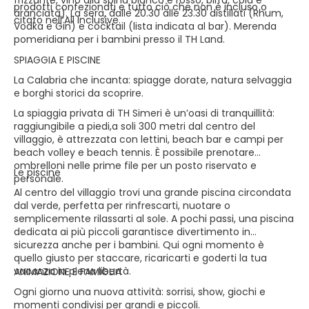
frizzante, vino alla spina bianco e rosso, birra, cola e
prodotti confezionati e tutto ciò che non è incluso o
aranciata). La sera, dalle 20.30 alle 23.30 distillati (Rhum,
citato nell’All Inclusive.
Vodka e Gin) e cocktail (lista indicata al bar). Merenda
pomeridiana per i bambini presso il TH Land.
SPIAGGIA E PISCINE
La Calabria che incanta: spiagge dorate, natura selvaggia
e borghi storici da scoprire.
La spiaggia privata di TH Simeri è un’oasi di tranquillità:
raggiungibile a piedi,a soli 300 metri dal centro del
villaggio, è attrezzata con lettini, beach bar e campi per
beach volley e beach tennis. È possibile prenotare
ombrelloni nelle prime file per un posto riservato e
Le piscine
personale.
Al centro del villaggio trovi una grande piscina circondata
dal verde, perfetta per rinfrescarti, nuotare o
semplicemente rilassarti al sole. A pochi passi, una piscina
dedicata ai più piccoli garantisce divertimento in
sicurezza anche per i bambini. Qui ogni momento è
quello giusto per staccare, ricaricarti e goderti la tua
vacanza in piena libertà.
ANIMAZIONE E FAMIGLIA
Ogni giorno una nuova attività: sorrisi, show, giochi e
momenti condivisi per grandi e piccoli.