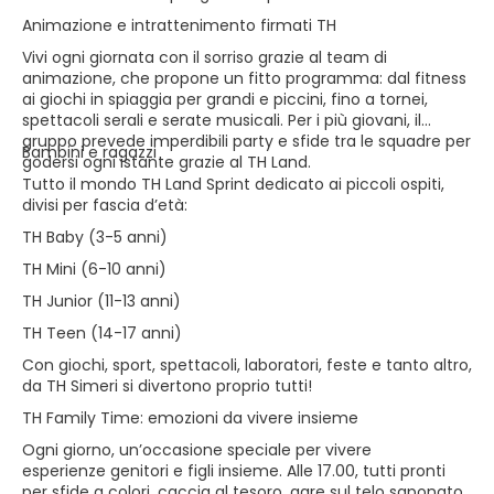
Animazione e intrattenimento firmati TH
Vivi ogni giornata con il sorriso grazie al team di
animazione, che propone un fitto programma: dal fitness
ai giochi in spiaggia per grandi e piccini, fino a tornei,
spettacoli serali e serate musicali. Per i più giovani, il
gruppo prevede imperdibili party e sfide tra le squadre per
Bambini e ragazzi
godersi ogni istante grazie al TH Land.
Tutto il mondo TH Land Sprint dedicato ai piccoli ospiti,
divisi per fascia d’età:
TH Baby (3-5 anni)
TH Mini (6-10 anni)
TH Junior (11-13 anni)
TH Teen (14-17 anni)
Con giochi, sport, spettacoli, laboratori, feste e tanto altro,
da TH Simeri si divertono proprio tutti!
TH Family Time: emozioni da vivere insieme
Ogni giorno, un’occasione speciale per vivere
esperienze genitori e figli insieme. Alle 17.00, tutti pronti
per sfide a colori, caccia al tesoro, gare sul telo saponato