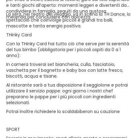
e tanti giochi all’aperto: momenti leggeri e divertenti da
condividere in famiglia, seguiti da una gustosa
La sera, nel teatro del villaggio, va in scena la TH Dance, lo
merenda per concludere con dolcezza.
spettacolo che coinvolge piccoli e grandi tra balli,
mascotte e tanta energia positiva.
THinky Card
Con la THinky Card hai tutto ciò che serve per la serenità
del tuo bimbo (obbligatoria per i piccoli ospiti da 0 a 1
anno):
In camera troverai set biancheria, culla, fasciatoio,
vaschetta per il bagnetto e baby box con latte fresco,
biscotti, acqua e tisane.
Al ristorante sarà a tua disposizione il seggiolone e potrai
utilizzare il servizio pappe: ogni giorno i nostri chef
preparano le pappe per i più piccoli con ingredienti
selezionati.
Potrai inoltre richiedere lo scaldabiberon su cauzione
SPORT