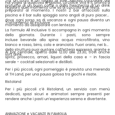
Tra un tuffo e un raggio di sole, lasciati coccolare dal
hai voglia di qualcosa di goloso, La Dolce Vita è lì, pronta a
profumo di un buon caffè o dalla freschezza di un drink
regalarti quel momento che sa di coccola e di festa.
preparato al momento. I nostri 2 bar affacciati sulla
piscina e il bar sulla spiaggia sono angoli di puro piacere,
dove ogni sorso sa di vacanza e ogni pausa diventa un
Trattamento All Inclusive
momento da assaporare con lentezza.
La formula All Inclusive ti accompagna in ogni momento
della giornata. Durante i pasti, sono sempre
incluse bevande alla spina: acqua microfiltrata, vino
bianco e rosso, birra, cola e aranciata. Fuori orario, nei bar
della struttura puoi gustare caffetteria espressa, granite e
Al bar centrale, aperto dalle 12.00 alle 23.30, trovi anche
soft drink.
spritz, prosecco, amari, liquori della casa e – in fascia
serale – cocktail selezionati e distillati.
Per i più piccoli, ogni pomeriggio è prevista una merenda
al TH Land, per una pausa golosa tra giochi e risate.
Ristoland
Per i più piccoli c’è Ristoland, un servizio con menù
dedicati, spazi sicuri e animatori sempre presenti per
rendere anche i pasti un’esperienza serena e divertente.
ANIMAZIONE e VACANZE IN FAMIGLIA