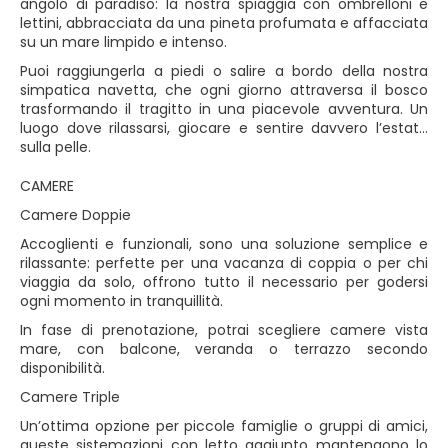
angolo di paradiso: la nostra spiaggia con ombrelloni e
lettini, abbracciata da una pineta profumata e affacciata
su un mare limpido e intenso.
Puoi raggiungerla a piedi o salire a bordo della nostra
simpatica navetta, che ogni giorno attraversa il bosco
trasformando il tragitto in una piacevole avventura. Un
luogo dove rilassarsi, giocare e sentire davvero l’estate
sulla pelle.
CAMERE
Camere Doppie
Accoglienti e funzionali, sono una soluzione semplice e
rilassante: perfette per una vacanza di coppia o per chi
viaggia da solo, offrono tutto il necessario per godersi
ogni momento in tranquillità.
In fase di prenotazione, potrai scegliere camere vista
mare, con balcone, veranda o terrazzo secondo
disponibilità.
Camere Triple
Un’ottima opzione per piccole famiglie o gruppi di amici,
queste sistemazioni con letto aggiunto mantengono lo