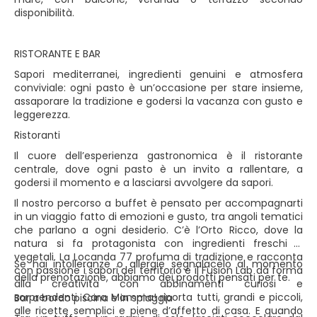
disponibilità.
RISTORANTE E BAR
Sapori mediterranei, ingredienti genuini e atmosfera
conviviale: ogni pasto è un’occasione per stare insieme,
assaporare la tradizione e godersi la vacanza con gusto e
leggerezza.
Ristoranti
Il cuore dell’esperienza gastronomica è il ristorante
centrale, dove ogni pasto è un invito a rallentare, a
godersi il momento e a lasciarsi avvolgere da sapori.
Il nostro percorso a buffet è pensato per accompagnarti
in un viaggio fatto di emozioni e gusto, tra angoli tematici
che parlano a ogni desiderio. C’è l’Orto Ricco, dove la
natura si fa protagonista con ingredienti freschi e
vegetali. La Locanda 77 profuma di tradizione e racconta
Se hai intolleranze o allergie segnalacelo al momento
con passione i sapori del territorio e il Fusion Lab dà forma
della prenotazione, abbiamo dei prodotti pensati per te.
alla creatività con abbinamenti curiosi e
sorprendenti. Cara Mamma! riporta tutti, grandi e piccoli,
Bar a bordo piscina e in spiaggia
alle ricette semplici e piene d’affetto di casa. E quando