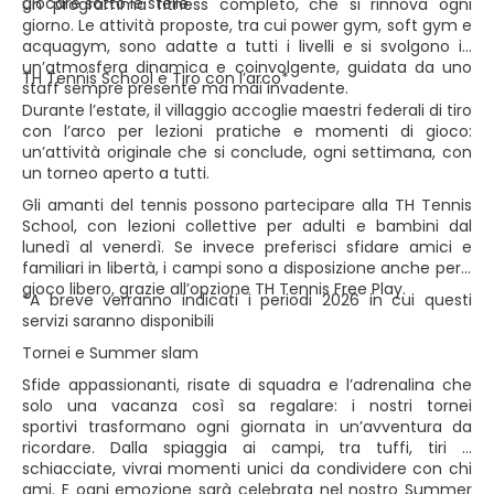
giocare sotto le stelle.
un programma fitness completo, che si rinnova ogni
giorno. Le attività proposte, tra cui power gym, soft gym e
acquagym, sono adatte a tutti i livelli e si svolgono in
un’atmosfera dinamica e coinvolgente, guidata da uno
TH Tennis School e Tiro con l’arco*
staff sempre presente ma mai invadente.
Durante l’estate, il villaggio accoglie maestri federali di tiro
con l’arco per lezioni pratiche e momenti di gioco:
un’attività originale che si conclude, ogni settimana, con
un torneo aperto a tutti.
Gli amanti del tennis possono partecipare alla TH Tennis
School, con lezioni collettive per adulti e bambini dal
lunedì al venerdì. Se invece preferisci sfidare amici e
familiari in libertà, i campi sono a disposizione anche per il
gioco libero, grazie all’opzione TH Tennis Free Play.
*A breve verranno indicati i periodi 2026 in cui questi
servizi saranno disponibili
Tornei e Summer slam
Sfide appassionanti, risate di squadra e l’adrenalina che
solo una vacanza così sa regalare: i nostri tornei
sportivi trasformano ogni giornata in un’avventura da
ricordare. Dalla spiaggia ai campi, tra tuffi, tiri e
schiacciate, vivrai momenti unici da condividere con chi
ami. E ogni emozione sarà celebrata nel nostro Summer