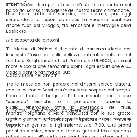
Slam, la classifica più attesa dell’estate, raccontata sul
TERRITORIO
palco dal sorriso travolgente del nostro team animazione.
Una terra tutta da scoprire, tra cultura, paesaggi
sorprendenti e sapori autentici. La vacanza continua
anche fuori dal villaggio, tra emozioni e meraviglie della
Basilicata.
Alla scoperta dei dintorni
TH Marina di Pisticci è il punto di partenza ideale per
lasciarsi affascinare dalle bellezze naturali e culturali del
territorio. Borghi incantati, siti Patrimonio UNESCO, città sul
mare e scorci che sembrano dipinti: ogni escursione è un
viaggio dentro l’anima del Sud.
Cosa visitare nei dintorni
Tra le mete da non perdere nei dintorni spicca Matera,
con i suoi iconici Sassi e un’atmosfera sospesa nel tempo.
Poco distante, il borgo di Pisticci incanta con le sue
“casedde” bianche e i panorami silenziosi. In
Puglia, Alberobello offre lo spettacolo dei trulli,
TH Family Time: emozioni da vivere insieme
mentre Polignano a Mare conquista con le sue grotte
marine e le acque limpide, perfette per un’escursione in
Ogni giorno, un’occasione speciale per vivere
barca.
esperienze genitori e figli insieme. Alle 17.00, tutti pronti
per sfide a colori, caccia al tesoro, gare sul telo saponato
e tanti giochi all’aperto: momenti leggeri e divertenti da