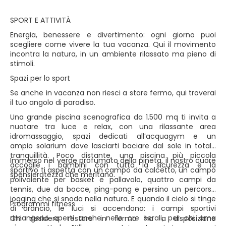
SPORT E ATTIVITÀ
Energia, benessere e divertimento: ogni giorno puoi
scegliere come vivere la tua vacanza. Qui il movimento
incontra la natura, in un ambiente rilassato ma pieno di
stimoli.
Spazi per lo sport
Se anche in vacanza non riesci a stare fermo, qui troverai
il tuo angolo di paradiso.
Una grande piscina scenografica da 1.500 mq ti invita a
nuotare tra luce e relax, con una rilassante area
idromassaggio, spazi dedicati all’acquagym e un
ampio solarium dove lasciarti baciare dal sole in totale
tranquillità. Poco distante, una piscina più piccola
Immerso nel verde profumato della pineta, il nostro cuore
accoglie i bambini con tutta la sicurezza e la
sportivo ti aspetta con un campo da calcetto, un campo
spensieratezza che meritano.
polivalente per basket e pallavolo, quattro campi da
tennis, due da bocce, ping-pong e persino un percorso
jogging che si snoda nella natura. E quando il cielo si tinge
Programmi fitness
di arancio, le luci si accendono: i campi sportivi
rimangono aperti anche nelle ore serali, per chi ama
Chi desidera restare in forma ha a disposizione