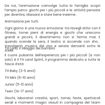
Da noi, l’animazione coinvolge tutta la famiglia: scopri
l’ampio parco giochi per i più piccoli e le attività pensate
per divertirsi, rilassarsi e stare bene insieme.
Animazione per tutti
Ogni giorno è una nuova emozione: tra risvegli attivi con il
fitness, tornei pieni di energia e giochi che uniscono
grandi e piccini, il divertimento non si ferma mai. E
quando scende la sera, il teatro si accende con show
travolgenti, musica dal vivo e serate danzanti sotto le
TH Land: il villaggio dei bambini
stelle.
Il cuore pulsante dell’esperienza per i più piccoli (e non
solo) è il TH Land Sprint, il programma dedicato a tutte le
fasce d’età:
TH Baby (3-5 anni)
TH Mini (6-10 anni)
Junior (11-13 anni)
Teen (14-17 anni)
Giochi, laboratori creativi, sport, tornei, feste, spettacoli
serali e momenti magici vissuti in compagnia del team