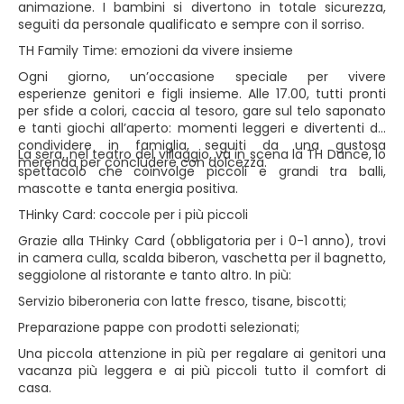
animazione. I bambini si divertono in totale sicurezza,
seguiti da personale qualificato e sempre con il sorriso.
TH Family Time: emozioni da vivere insieme
Ogni giorno, un’occasione speciale per vivere
esperienze genitori e figli insieme. Alle 17.00, tutti pronti
per sfide a colori, caccia al tesoro, gare sul telo saponato
e tanti giochi all’aperto: momenti leggeri e divertenti da
condividere in famiglia, seguiti da una gustosa
La sera, nel teatro del villaggio, va in scena la TH Dance, lo
merenda per concludere con dolcezza.
spettacolo che coinvolge piccoli e grandi tra balli,
mascotte e tanta energia positiva.
THinky Card: coccole per i più piccoli
Grazie alla THinky Card (obbligatoria per i 0-1 anno), trovi
in camera culla, scalda biberon, vaschetta per il bagnetto,
seggiolone al ristorante e tanto altro. In più:
Servizio biberoneria con latte fresco, tisane, biscotti;
Preparazione pappe con prodotti selezionati;
Una piccola attenzione in più per regalare ai genitori una
vacanza più leggera e ai più piccoli tutto il comfort di
casa.