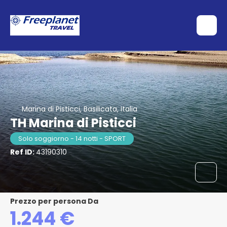
Marina di Pisticci, Basilicata, Italia
TH Marina di Pisticci
Solo soggiorno - 14 notti - SPORT
Ref ID:
43190310
Prezzo per persona Da
1.244 €