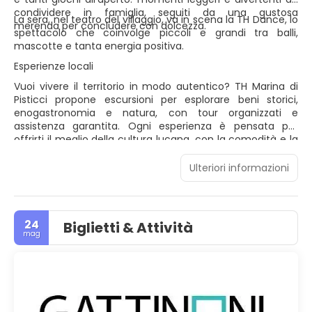
condividere in famiglia, seguiti da una gustosa
La sera, nel teatro del villaggio, va in scena la TH Dance, lo
merenda per concludere con dolcezza.
spettacolo che coinvolge piccoli e grandi tra balli,
mascotte e tanta energia positiva.
Esperienze locali
Vuoi vivere il territorio in modo autentico? TH Marina di
Pisticci propone escursioni per esplorare beni storici,
enogastronomia e natura, con tour organizzati e
assistenza garantita. Ogni esperienza è pensata per
offrirti il meglio della cultura lucana, con la comodità e la
qualità dell’ospitalità TH.
Ulteriori informazioni
24
Biglietti & Attività
mag