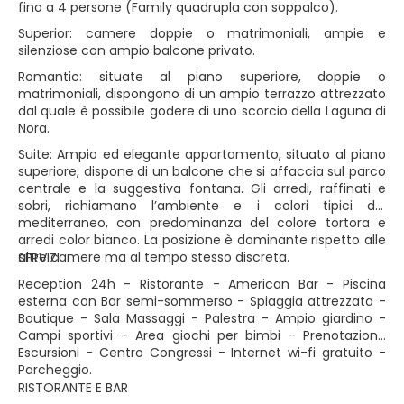
fino a 4 persone (Family quadrupla con soppalco).
Superior: camere doppie o matrimoniali, ampie e
silenziose con ampio balcone privato.
Romantic: situate al piano superiore, doppie o
matrimoniali, dispongono di un ampio terrazzo attrezzato
dal quale è possibile godere di uno scorcio della Laguna di
Nora.
Suite: Ampio ed elegante appartamento, situato al piano
superiore, dispone di un balcone che si affaccia sul parco
centrale e la suggestiva fontana. Gli arredi, raffinati e
sobri, richiamano l’ambiente e i colori tipici del
mediterraneo, con predominanza del colore tortora e
arredi color bianco. La posizione è dominante rispetto alle
altre camere ma al tempo stesso discreta.
SERVIZI
Reception 24h - Ristorante - American Bar - Piscina
esterna con Bar semi-sommerso - Spiaggia attrezzata -
Boutique - Sala Massaggi - Palestra - Ampio giardino -
Campi sportivi - Area giochi per bimbi - Prenotazione
Escursioni - Centro Congressi - Internet wi-fi gratuito -
Parcheggio.
RISTORANTE E BAR