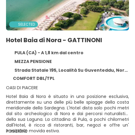
SELECTED
Hotel Baia di Nora - GATTINONI
PULA (CA) - A 1,8 km dal centro
MEZZA PENSIONE
Strada Statale 195, Località Su Guventeddu, Nora, PULA (CA) 09010
COMFORT DBL/TPL
OASI DI PIACERE
Hotel Baia di Nora è situato in una posizione esclusiva,
direttamente su una delle più belle spiagge della costa
meridionale della Sardegna. L'Hotel dista solo pochi metri
dal sito archeologico di Nora e dai percorsi naturalistici
della sua Laguna. La cittadina di Pula, a pochi chilometri
dall'Hotel, è ricca di ristoranti, bar, negozi e offre un'
irresistibile movida estiva.
POSIZIONE