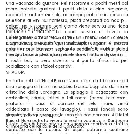
Una vacanza da gustare. Nel ristorante a pochi metri dal
mare potrete gustare i piatti della cucina regionale,
nazionale e internazionale, accompagnati da un’accurata
selezione di vini. Su richiesta, piatti preparati ad hoc per
celiaci. Nel Ristorante ogni giorno viene servita una ricca
American e Tropical Bar
colazione a buffet. La cena, servita al tavolo in
un'elegante atmosfera, offre un menù con diverse
L'American Bar e il Tropical Bar a bordo piscina sono i
alternative per soddisfare i palati più esigenti. Il pranzo
luoghi ideali nei quali gustare deliziosi snack e freschi
propone una ricca e variegata scelta di piatti caldi e
gelati. I nostri barman sapranno soddisfare i vostri palati
freddi a base di pesce, carne, verdure, frutta e dessert.
con gustosi cocktail e long drink ideali per le ore più calde.
I nostri bar, la sera diventano il punto d'incontro per
socializzare con sfiziosi aperitivi.
SPIAGGIA
Un tuffo nel blu L'Hotel Baia di Nora offre a tutti i suoi ospiti
una spiaggia di finissima sabbia bianca bagnata dal mare
cristallino della Sardegna. La spiaggia è attrezzata con
ombrelloni, sdraio, lettini e teli mare (primo telo mare
gratuito. In caso di cambio del telo mare, verrà
addebitato il costo del lavaggio). I bassi fondali sono
sinonimo di sicurezza per le famiglie con bambini. All'Hotel
SPORT E INTRATTENIMENTO
Baia di Nora potrete vivere la vostra vacanza in Sardegna
L'Hotel Baia di Nora offre una vacanza sportiva a stretto
all'insegna del Relax e della Comodità.
contatto con la natura. Gli ospiti potranno usufruire