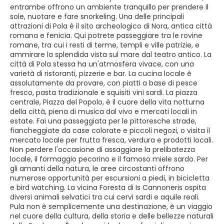
entrambe offrono un ambiente tranquillo per prendere il
sole, nuotare e fare snorkeling. Una delle principali
attrazioni di Pola è il sito archeologico di Nora, antica città
romana e fenicia. Qui potrete passeggiare tra le rovine
romane, tra cui i resti di terme, templi e ville patrizie, e
ammirare la splendida vista sul mare dal teatro antico. La
città di Pola stessa ha un'atmosfera vivace, con una
varietà di ristoranti, pizzerie e bar. La cucina locale è
assolutamente da provare, con piatti a base di pesce
fresco, pasta tradizionale e squisiti vini sardi. La piazza
centrale, Piazza del Popolo, è il cuore della vita notturna
della città, piena di musica dal vivo e mercati locali in
estate. Fai una passeggiata per le pittoresche strade,
fiancheggiate da case colorate e piccoli negozi, o visita il
mercato locale per frutta fresca, verdura e prodotti locali.
Non perdere l'occasione di assaggiare la prelibatezza
locale, il formaggio pecorino e il famoso miele sardo. Per
gli amanti della natura, le aree circostanti offrono
numerose opportunità per escursioni a piedi, in bicicletta
e bird watching. La vicina Foresta di Is Cannoneris ospita
diversi animali selvatici tra cui cervi sardi e aquile reali.
Pula non è semplicemente una destinazione, è un viaggio
nel cuore della cultura, della storia e delle bellezze naturali