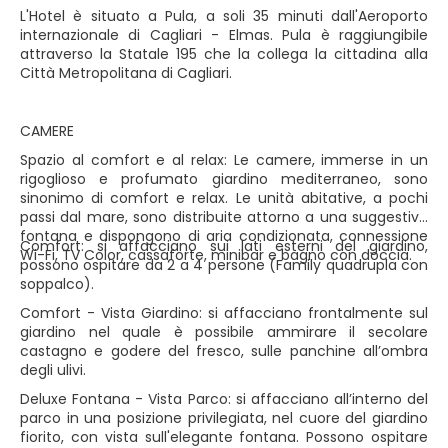
L'Hotel è situato a Pula, a soli 35 minuti dall'Aeroporto
internazionale di Cagliari - Elmas. Pula è raggiungibile
attraverso la Statale 195 che la collega la cittadina alla
Città Metropolitana di Cagliari.
CAMERE
Spazio al comfort e al relax: Le camere, immerse in un
rigoglioso e profumato giardino mediterraneo, sono
sinonimo di comfort e relax. Le unità abitative, a pochi
passi dal mare, sono distribuite attorno a una suggestiva
fontana e dispongono di aria condizionata, connessione
Comfort: si affacciano sui lati esterni del giardino,
Wi-Fi, TV Color, cassaforte, minibar e bagno con doccia.
possono ospitare da 2 a 4 persone (Family quadrupla con
soppalco).
Comfort - Vista Giardino: si affacciano frontalmente sul
giardino nel quale è possibile ammirare il secolare
castagno e godere del fresco, sulle panchine all’ombra
degli ulivi.
Deluxe Fontana - Vista Parco: si affacciano all’interno del
parco in una posizione privilegiata, nel cuore del giardino
fiorito, con vista sull'elegante fontana. Possono ospitare