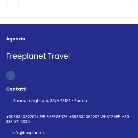
Agenzia
Freeplanet Travel
Contatti
Strada Langhirano 35/A 43124 - Parma
+393534082207/ PER EMERGENZE: +393534082207 WHATSAPP: +39
333 571 6035
info@freeplanet.it